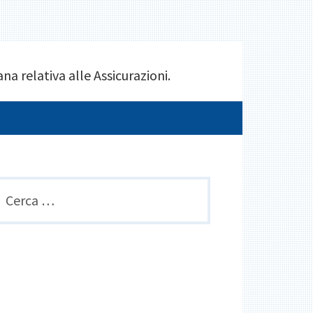
na relativa alle Assicurazioni.
SIDEBAR
icerca
er:
PRIMARIA