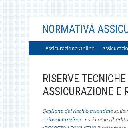
Vai
NORMATIVA ASSICU
al
contenuto
MENU
Assicurazione Online
Assicurazio
PRINCIPALE
BREADCRUMB
RISERVE TECNICHE
ASSICURAZIONE E 
Gestione del rischio aziendale
sulle
e riassicurazione
cosi come ribadit
(DECRETO LEGISLATIVO 7 settembre 2