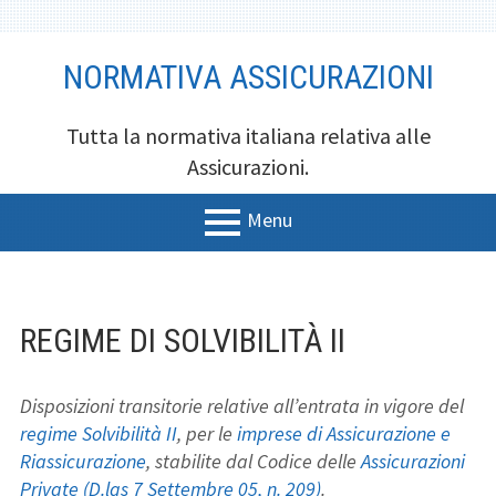
Vai
NORMATIVA ASSICURAZIONI
al
contenuto
Tutta la normativa italiana relativa alle
Assicurazioni.
Menu
MENU
BREADCRUMB
Assicurazione Online
PRINCIPALE
Assicurazioni
REGIME DI SOLVIBILITÀ II
Codice Assicurazioni
Disposizioni transitorie relative all’entrata in vigore del
Private
regime Solvibilità II
, per le
imprese di Assicurazione e
Riassicurazione
, stabilite dal Codice delle
Assicurazioni
Private
(D.lgs 7 Settembre 05, n. 209)
.